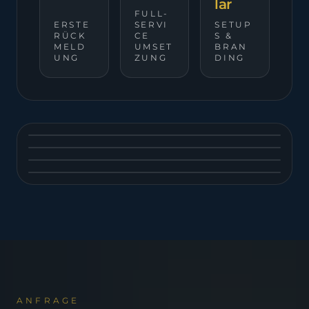
lar
FULL-
ERSTE
SERVI
SETUP
RÜCK
CE
S &
MELD
UMSET
BRAN
UNG
ZUNG
DING
DINNER
CONFERENCE
SOMMERFEST
NETWORKING
ANFRAGE