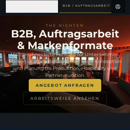
B2B / AUFTRAGSARBEIT
AGENCY & EVENTS
THE NIGHTEN
B2B, Auftragsarbeit
& Markenformate
Maßgeschneiderte Formate für Unternehmen,
Marken und private Gastgeber – von Konzeption
und Planung bis Produktion, Hospitality und
Partner-Kuration.
ANGEBOT ANFRAGEN
ARBEITSWEISE ANSEHEN